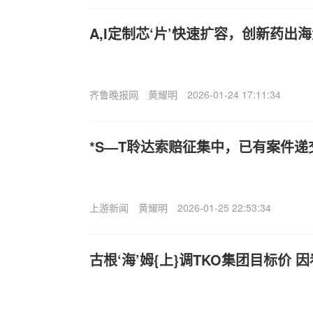
A,I定制芯‘片’快速扩容，创新药出
齐鲁晚报网
黄耀明
2026-01-24 17:11:34
*S—T聆达索赔征集中，已有案件递
上游新闻
黄耀明
2026-01-25 22:53:34
古根‘海’姆{上}调TKO集团目标价 