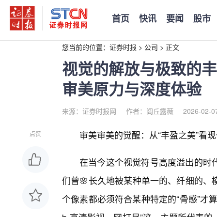
首页
快讯
要闻
股市
您当前的位置：
证券时报
>
公司
>
正文
视觉的解放与极致的丰
审美原力与深度体验
来源：证券时报网
作者：闾丘露薇
2026-02-0
审美审美的觉醒：从“丰盈之美”看
点赞
在当今这个视觉符号高度溢出的时
们曾🌸长久地被某种单一的、纤细的、
个像素都必须符合某种特定的“骨感”才