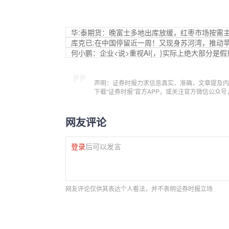
华:泰期货：晚富士多地出库放缓，红枣市场按需
库克已:在中国停留近一周！又现身苏河湾，推动
何小鹏：企业<说>重视AI{，}实际上绝大部分是假
声明：证券时报力求信息真实、准确，文章提及内
下载“证券时报”官方APP，或关注官方微信公众
网友评论
登录
后可以发言
网友评论仅供其表达个人看法，并不表明证券时报立场